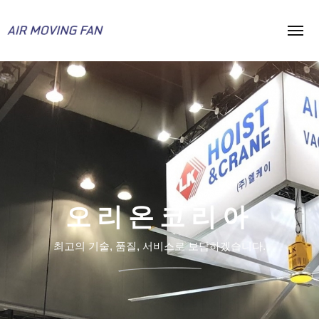
HOME
에어무빙팬
제품모델
감속기타입
설치사례
오리온코리아
BLDC타입
기술자료
최고의 기술, 품질, 서비스로 보답하겠습니다.
스탠드형
고객지원
공지사항
회사소개