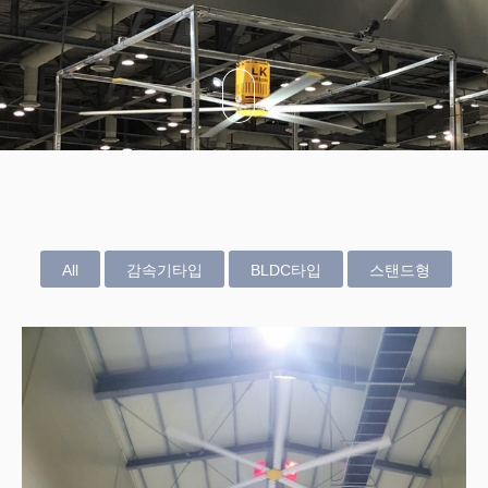
Q&A
소개
전화번호 안내
오시는길
All
감속기타입
BLDC타입
스탠드형